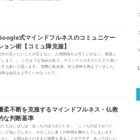
Google式マインドフルネスのコミュニケー
ション術【コミュ障克服】
自分の言いたいことが言えない、人間関係が上手くいかない、緊張し
てしまう…。 このような悩みがあり、マインドフルネスにたどり着い
た方も多いと思います。 実際に私自身、対人恐怖を抱えていました。
当時は会話も上手くいかなったで...
優柔不断を克服するマインドフルネス・仏教
的な判断基準
私たちはしばしば「あっちのほうがいいか」「こっちのほうがいい
か」と悩んでしまい、そのことに多くの時間を費やしてしまいます。
しかし、人間はありのままに物事を見ることができず、あってほしい