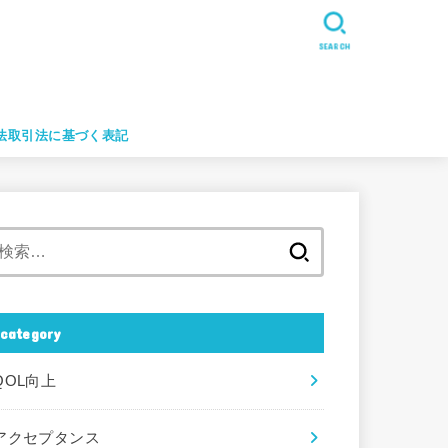
SEARCH
法取引法に基づく表記
検
索:
category
QOL向上
アクセプタンス