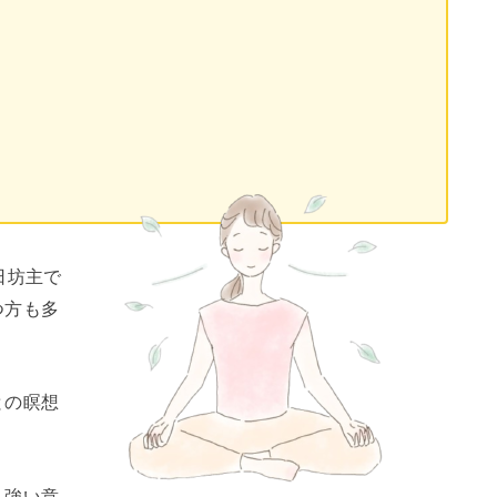
日坊主で
つ方も多
との瞑想
。
、強い意