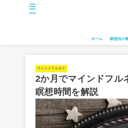
MENU
ホーム
瞑想法の
マインドフルネス
2か月でマインドフル
瞑想時間を解説