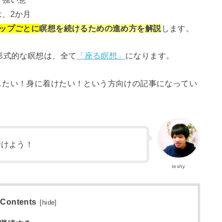
、2か月
ップごとに
瞑想を続けるための進め方を解説
します。
形式的な瞑想は、全て
「座る瞑想」
になります。
したい！身に着けたい！という方向けの記事になってい
着けよう！
teshy
Contents
[
hide
]